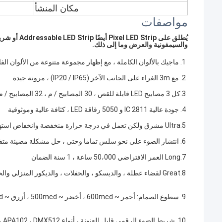
مكان المنشأ
مواصفات
والسيمفونية والعرض وما إلى ذلك.
1. ماجيك بالألوان الكاملة ، مع إظهار مجموعة متنوعة من الألوان الفاتحة
2. مع 3m الغراء على الجانب الآخر (IP20 / IP65) ، مرونة جيدة
3.كل 3 مصابيح LED قابلة للقص ، 30 المصابيح / م ، 32 المصابيح / م ، 48 المصابيح / م ، 60 المصابيح / م
4. جودة عالية 2811 IC و 5050 رقاقة LED ، كثافة عالية وموثوقية
5.Ultra مشرق ولكن تعمل في درجة حرارة منخفضة وانخفاض استهلاك الطاقة
6. انتشار الضوء على نحو سلس تماما وحتى ، حل مشكلة مضيئة متفاوتة
7.Long العمر الافتراضي 50،000 ساعة ، 1 سنة الضمان
8.Great لقضاء عطلة ، والديسكو ، والحفلات ، والديكور المنزلي والحديقة والمحلات التجارية إلخ.
9. سطوع الصمام: أحمر ~ 600mcd ، أخضر ~ 500mcd ، أزرق ~ 150mcd
10. شريط الضوء الرقمي قابل للعنونة ، أنواع WS2811 ، WS2812b ، WS2813 ، SK6812 ، LPD8806 ، APA102 ، DMX512