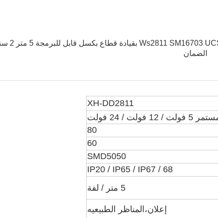
12 فولت 60 المصابيح / M 20IC Rgb بقيادة قطاع Ws2811 SM16703 UCS1903 ب
الضمان
XH-DD2811
لت / 12 فولت / 24 فولت
80
60
SMD5050
IP20 / IP65 / IP67 / 68
5 متر / لفة
إعلان،
المناظر الطبيعيه