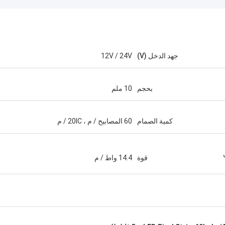
جهد الدخل (V)
12V / 24V
بحجم
10 ملم
كمية الصمام
60 المصابيح / م ، 20IC / م
قوة
14.4 واط / م