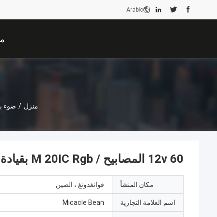
Arabic
من
منزل
/
ضوء بق
12v 60 المصابيح / M 20IC Rgb بقيادة قطاع Ws2811 SM16703 UCS1903 5 م
مكان المنشأ
قوانغدونغ ، الصين
اسم العلامة التجارية
Micacle Bean