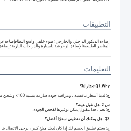
التطبيقات
المناظر الطبيعيةالإضاءة الزخرفية للسيارة والدراجات النارية ؛إضاء
التعليمات
Q1.Why تختار لنا؟
ج: لدينا أسعار تنافسية ، ومراقبة جودة صارمة بنسبة 100٪ وشحن سريع ، وشحن سريع ، وخصومات كبيرة.
س 2. هل تقبل عينه؟
ج: نعم ، هذا مقبول!يمكن توفيرها لفحص الجودة.
Q3. هل يمكنك أن تعطيني سعرًا أفضل؟
ج: سيتم تطبيق الخصم لك إذا كان لديك مبلغ كبير ، يرجى الاتصال ب