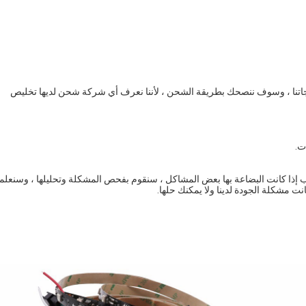
ج: نحن نستخدم UPS ، DHL ، TNT ، EMS ، FedEx ، إلخ لتسليم منتجاتنا ، وسوف ننصحك بطريقة الشحن ، لأننا نعرف أي شركة شحن لديها تخليص 
نت مشكلة الجودة لدينا ولا يمكنك حلها.