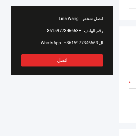
اتصل شخص :
Lina Wang
رقم الهاتف :
+8615977346663
ال WhatsApp :
+8615977346663
اتصل