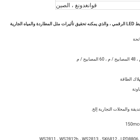
قوانغدونغ ، الصين
يُطلق على Pixel LED Strip أيضًا Addressable LED Strip أو شريط LED الرقمي ، والذي يمكنه تحقيق تأثيرات مثل المطاردة والمياه الجارية 