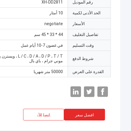
رقم الموديل
XH-DD2811
الحد الأدنى لكمية
10 أمتار
الأسعار
negotiate
تفاصيل التغليف
44 * 33 * 45 سم
وقت التسليم
في غضون 7-10 أيام عمل
L / C ، D / A ، D / P ، T / T
شروط الدفع
موني جرام ، باي بال
القدرة على العرض
50000 متر شهريا
افضل سعر
ﺎﺘﺼﻟ ﺍﻶﻧ