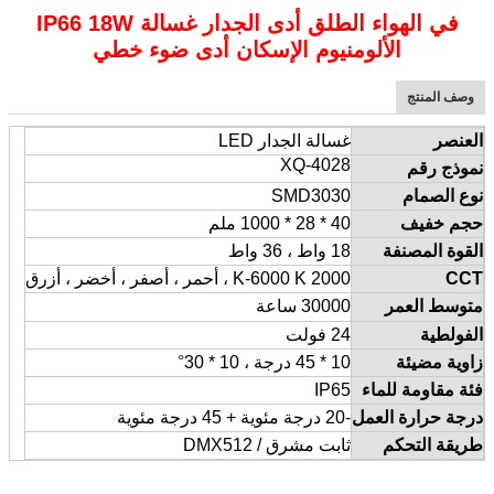
في الهواء الطلق أدى الجدار غسالة IP66 18W
الألومنيوم الإسكان أدى ضوء خطي
وصف المنتج
العنصر
غسالة الجدار LED
XQ-4028
نموذج رقم
نوع الصمام
SMD3030
حجم خفيف
40 * 28 * 1000 ملم
القوة المصنفة
18 واط ، 36 واط
CCT
2000 K-6000 K ، أحمر ، أصفر ، أخضر ، أزرق
متوسط ​​العمر
30000 ساعة
الفولطية
24 فولت
زاوية مضيئة
10 * 45 درجة ، 10 * 30
°
فئة مقاومة للماء
IP65
درجة حرارة العمل
-20 درجة مئوية + 45 درجة مئوية
طريقة التحكم
ثابت مشرق / DMX512