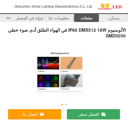
Shenzhen Xinhe Lighting Optoelectronics Co., Ltd.
مسكن
منتجات
معلومات عنا
جولة في المعمل
>>
الألومنيوم IP66 DMX512 18W في الهواء الطلق أدى ضوء خطي
SMD3030
افضل سعر
اتصل بنا