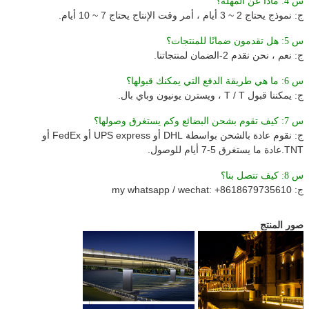
س 4: ماذا عن المهلة؟
ج: نموذج يحتاج 2 ~ 3 أيام ، أمر وقت الإنتاج يحتاج 7 ~ 10 أيام.
س 5: هل تقدمون ضمانًا للمنتجات؟
ج: نعم ، نحن نقدم 2-الضمان لمنتجاتنا.
س 6: ما هي طريقة الدفع التي يمكنك قبولها؟
ج: يمكننا قبول T / T ، ويسترن يونيون وباي بال.
س 7: كيف تقوم بشحن البضائع وكم يستغرق وصولها؟
ج: نقوم عادة بالشحن بواسطة DHL أو UPS express أو FedEx أو
TNT.عادة ما يستغرق 5-7 أيام للوصول.
س 8: كيف تتصل بنا؟
ج: my whatsapp / wechat: +8618679735610
صور المنتج