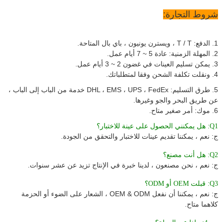
شروط التجارة:
1. الدفع: T / T ، ويسترن يونيون ، باي بال المتاحة.
2. المهلة الزمنية: عادة 5 ~ 7 أيام عمل.
3. يمكن تسليم العينات في غضون 2 ~ 3 أيام عمل.
4. ونقلت تكلفة الشحن وفقا لمتطلباتك.
5. طرق التسليم: DHL ، EMS ، UPS ، FedEx خدمة من الباب إلى الباب ،
عن طريق البحر والجو وغيرها.
6. موك: أمر صغير متاح.
Q1: هل يمكنني الحصول على عينة للاختبار؟
ج: نعم ، يمكننا تقديم عينات للاختبار والتحقق من الجودة.
Q2: هل أنت مصنع؟
ج: نعم ، نحن مصنعون ، لدينا خبرة في الإنتاج تزيد عن عشر سنوات.
Q3: قبلت OEM أو ODM؟
ج: نعم ، يمكننا أن نفعل OEM & ODM ، الشعار على الضوء أو الحزمة
كلاهما متاح.