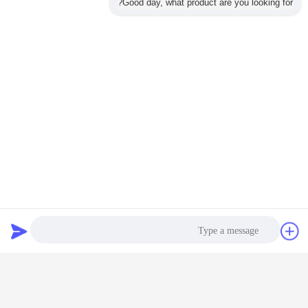
Good day, what product are you looking for?
خطي أدى ضوء الشريط
بطاقة:
,
قاد قطاع لاعبا اساسيا,خطي بقيادة الشريط
أدى ضوء الشريط الخطي
,
احصل على افضل سعر ل
الألومنيوم IP66 DMX512 18W في
الهواء الطلق أدى ضوء خطي SMD3030
دردشة
طلب اقتباس
استمر
شرائط الإضاءة الخطية LED
أكثر