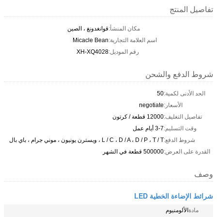
تفاصيل المنتج
مكان المنشأ:
قوانغدونغ ، الصين
اسم العلامة التجارية:
Micacle Bean
رقم الموديل:
XH-XQ4028
شروط الدفع والشحن
الحد الأدنى لكمية:
50
الأسعار:
negotiate
تفاصيل التغليف:
12000 قطعة / كرتون
وقت التسليم:
3-7 أيام عمل
شروط الدفع:
L / C ، D / A ، D / P ، T / T ، ويسترن يونيون ، موني جرام ، باي بال
القدرة على العرض:
500000 قطعة في الشهر
وصف
شرائط الإضاءة الخطية LED
مادة
الألومنيوم