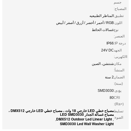
جسم
المصباح:
تطبيق:
المناظر الطبيعيه
اللون:
RGB / أحمر / أخضر / أزرق / أصفر / أبيض
نوع
غسالات الحائط
العنصر:
درجة IP:
IP66
الجهد
24V DC
االكهربى:
مكان
شنتشن، الصين
المنشأ:
الضمان
2 سنة
(سنة):
يؤدى:
SMD3030
80
CRI
(Ra>):
مصباح خطي LED خارجي 18 وات ، مصباح خطي LED خارجي DMX512 ،
تسليط
مصباح غسالة الجدار LED SMD3030
الضوء:
DMX512 Outdoor Led Linear Light
,
,
SMD3030 Led Wall Washer Light