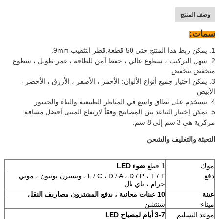
وصف المنتج
سمات:
1. يمكن ربط هذا المنتج حتى 50 قطعة.قطر التثقيب 9mm.
2. سهل التركيب ، سطوع عالي ، حفظ آمن للطاقة ، عمر طويل ، سطوع
منخفض ينخفض.
3. يمكن اختيار جميع أنواع الألوان: الأحمر ، الأصفر ، الأزرق ، الأخضر ،
الأبيض
4. تستخدم على نطاق واسع في المناظر الطبيعية والبناء والجسور
5. يمكن إختيار التباعد بين المصابيح وفقاً لإرتفاع المبنى.أفضل مسافة
مركزية هي 3 سم إلى 8 سم.
التعبئة والتغليف والشحن
موك
1 قطع
ضوء LED
دفع
L / C ، D / A ، D / P ، T / T ، ويسترن يونيون ، موني
جرام ، باي بال
عينة
10 عينات مجانية ، يدفع المشترون مصاريف النقل
ميناء
شنتشن
موعد التسليم
3-7 أيام لمصباح LED