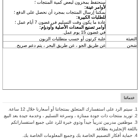
سنحتفظ بمخزون لبعض كمية المنتجات ؛
لأوامر عينة:
يمكننا إرسال المنتجات بمجرد أن نحصل على الدفع ؛
للطلبات الكبيرة:
عادة ما يكون وقت التسليم في غضون 7 أيام عمل ؛
أوامر تصنيع المعدات الأصلية وأوديإم:
في غضون 15 يوم عمل.
التعبئة
علبة كرتون أو حسب متطلبات الزبون
شحن
عن طريق الجو ، عن طريق البحر ، يتم دعم صريح.
خدماتنا
1. سيتم الرد على استفسارك المتعلق بمنتجاتنا أو أسعارنا خلال 12 ساعة.
2. توريد منتجات ذات جودة ممتازة ، وسرعة التسليم ، وخدمة جيدة بعد البيع.
3. موظفين مدربين تدريباً جيداً وذوي خبرة للرد على جميع استفساراتكم
باللغة الإنجليزية بطلاقة.
4. حماية أفكار التصميم الخاصة بك وجميع المعلومات الخاصة بك.