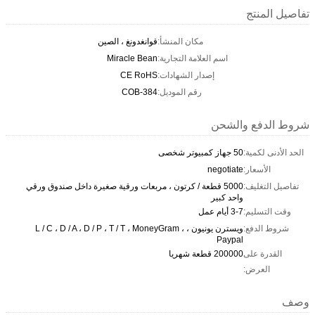
تفاصيل المنتج
مكان المنشأ:
قوانغدونغ ، الصين
اسم العلامة التجارية:
Miracle Bean
إصدار الشهادات:
CE RoHS
رقم الموديل:
COB-384
شروط الدفع والشحن
الحد الأدنى لكمية:
50 جهاز كمبيوتر شخصى
الأسعار:
negotiate
تفاصيل التغليف:
5000 قطعة / كرتون ، مربعات ورقية صغيرة داخل صندوق ورقي
واحد كبير
وقت التسليم:
3-7 أيام عمل
شروط الدفع:
ويسترن يونيون ، L / C ، D / A ، D / P ، T / T ، MoneyGram ،
Paypal
القدرة على
200000 قطعة شهريا
العرض:
وصف