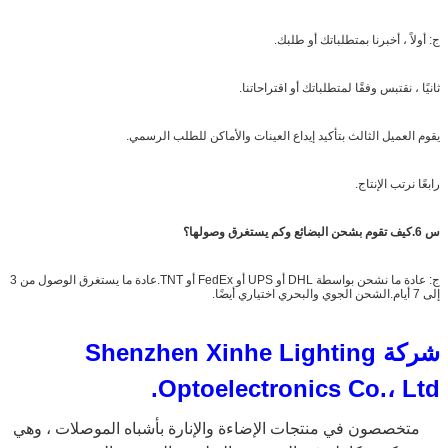
ج: أولاً ، أخبرنا بمتطلباتك أو طلبك.
ثانيًا ، نقتبس وفقًا لمتطلباتك أو اقتراحاتنا.
يقوم العميل الثالث بتأكيد إيداع العينات والأماكن للطلب الرسمي.
رابعًا نرتب الإنتاج.
س 6.كيف تقوم بشحن البضائع وكم يستغرق وصولها؟
ج: عادة ما نشحن بواسطة DHL أو UPS أو FedEx أو TNT.عادة ما يستغرق الوصول من 3
إلى 7 أيام.الشحن الجوي والبحري اختياري أيضًا.
شركة Shenzhen Xinhe Lighting
Optoelectronics Co.، Ltd.
متخصصون في منتجات الإضاءة والإنارة بأشباه الموصلات ، وهي