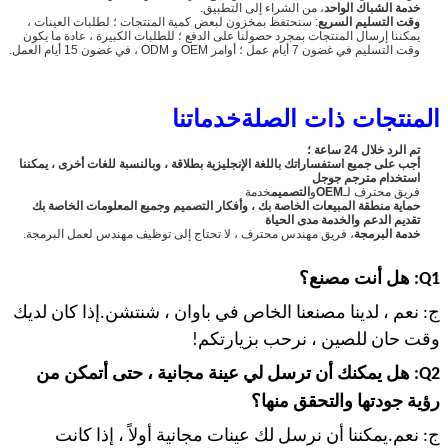
خدمة الشباك الواحد
، من الشراء إلى التطبيق.
وقت التسليم السريع
: سنحتفظ بمخزون لبعض كمية المنتجات ؛ لطلبات العينات ،
يمكننا إرسال المنتجات بمجرد حصولنا على الدفع ؛ للطلبات الكبيرة ، عادة ما يكون
وقت التسليم في غضون 7 أيام عمل ؛ أوامر OEM و ODM ، في غضون 15 أيام العمل.
المنتجات ذات الصلة
خدماتنا
تم الرد خلال 24 ساعة ؛
أجب على جميع استفساراتك باللغة الإنجليزية بطلاقة ، وبالنسبة للغات أخرى ، يمكننا
استخدام مترجم جوجل
فريق محترف لـ
OEM
و
التصميم
خدمة
حماية منطقة المبيعات الخاصة بك ، وأفكار التصميم وجميع المعلومات الخاصة بك
تقديم الدعم والخدمة مدى الحياة
خدمة البرمجة
، فريق مهندس محترف ، لا تحتاج إلى توظيف مهندس لعمل البرمجة.
Q1: هل أنت مصنع؟
ج: نعم ، لدينا مصنعنا الخاص في باوان ، شنتشن.إذا كان لديك
وقت حان للصين ، نرحب بزيارتكم!
Q2: هل يمكنك أن ترسل لي عينة مجانية ، حتى أتمكن من
رؤية جودتها والتحقق منها؟
ج: نعم.يمكننا أن نرسل لك عينات مجانية أولاً ، إذا كانت