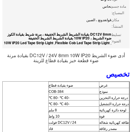
مادة جسم
نحاس
المصباح:
مكان
قوانغدونغ ، الصين
المنشأ::
DC12V 8mm بقيادة الشريط الشريط الخفيفة ، مرنة شريط بقيادة الكوز
تسليط
ضوء الشريط ، 10W IP20 بقيادة الشريط الشريط الخفيفة
الضوء:
10W IP20 Led Tape Strip Light
Flexible Cob Led Tape Strip Light
,
,
أدى ضوء الشريط DC12V / 24V 8mm 10W IP20 بقيادة مرنة
ضوء قطعة خبز بقيادة قطاع للزينة
تخصيص
غرض
ضوء بقيادة قطاع
نموذج
COB-384
درجة حرارة التخزين
-40 ℃ -80 ℃
درجة حرارة التشغيل
-40 ℃ -80 ℃
لوحة دائرة كهربائية
8 ملم
قوة
10 واط
طاقة كهربائية شغالة
DC12V / 24 فولت
مصدر رقاقة
قاد