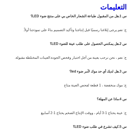
التعليمات
س 1.هل من المقبول طباعة الشعار الخاص بي على منتج ضوء LED؟
ج: نعم.يرجى إبلاغنا رسميًا قبل إنتاجنا وتأكيد التصميم بناءً على نموذجنا أولاً.
س 2.هل يمكنني الحصول على طلب عينة للضوء LED؟
ج: نعم ، نحن نرحب بعينة من أجل اختبار وفحص الجودة.العينات المختلطة مقبولة.
س 3.هل لديك أي حد موك لأمر ضوء led؟
ج: موك منخفضة ، 1 قطعة لفحص العينة متاح
س 4.ماذا عن المهلة؟
ج: عينة يحتاج 1-3 أيام ، ووقت الإنتاج الضخم يحتاج 1-2 أسابيع
س 5.كيف تشرع في طلب ضوء LED؟