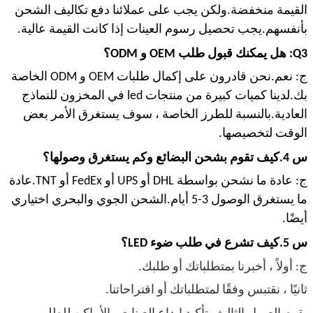
القيمة منخفضة.ولكن يجب على عملائنا دفع تكاليف الشحن
بأنفسهم.يجب تحصيل رسوم العينات إذا كانت القيمة عالية.
Q3: هل يمكنك قبول طلب OEM و ODM؟
ج: نعم.نحن قادرون على إكمال طلبات OEM و ODM الخاصة
بك.لدينا كميات كبيرة من منتجات led في المخزون للنماذج
العادية.بالنسبة للطرز الخاصة ، سوف يستغرق الأمر بعض
الوقت لتخصيصها.
س 4.كيف تقوم بشحن البضائع وكم يستغرق وصولها؟
ج: عادة ما نشحن بواسطة DHL أو UPS أو FedEx أو TNT.عادة
ما يستغرق الوصول 3-5 أيام.الشحن الجوي والبحري اختياري
أيضًا.
س 5.كيف تشرع في طلب ضوء LED؟
ج: أولاً ، أخبرنا بمتطلباتك أو طلبك.
ثانيًا ، نقتبس وفقًا لمتطلباتك أو اقتراحاتنا.