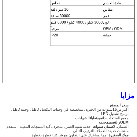
مادة الجسم
نحاس
مقاس
10 متر / لفة
عمر
30000 ساعة
لون
3000 كيلو / 4000 كيلو / 6000 كيلو
OEM / ODM
مرحباً
حماية
IP20
مزايا
سعر المصنع
أكثر من
15
سنوات من الخبرة ، متخصصة في وحدات البكسل LED ، وحدة LED ،
برامج تشغيل LED
جميع المنتجات ذات
م
و
بنفايات
الشهادات
OEM
و
التصميم
خدمة
الضمان: 2
ضمان سنوات
، خدمة تقنية العمر ، بمجرد تأكيد المنتجات المعيبة ، سنقدم
منتجات جديدة للعملاء بالترتيب التالي.
موك الصغيرة
، مما يساعدك على التعاون مع شركتنا خطوة بخطوة.