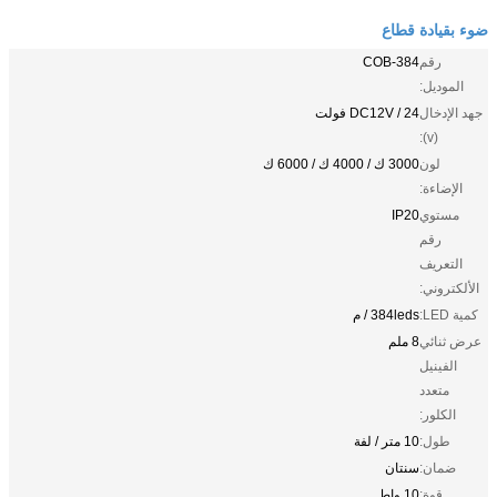
ضوء بقيادة قطاع
رقم
COB-384
الموديل:
جهد الإدخال
DC12V / 24 فولت
(v):
لون
3000 ك / 4000 ك / 6000 ك
الإضاءة:
مستوي
IP20
رقم
التعريف
الألكتروني:
كمية LED:
384leds / م
عرض ثنائي
8 ملم
الفينيل
متعدد
الكلور:
طول:
10 متر / لفة
ضمان:
سنتان
قوة:
10 واط