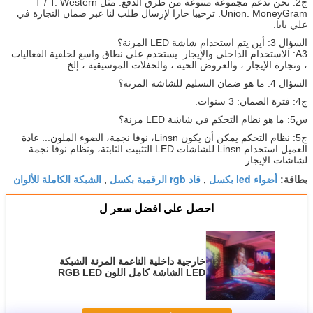
ج2: نحن ندعم مجموعة متنوعة من طرق الدفع. مثل T / T. Western
Union. MoneyGram. ترحيبا حارا لإرسال طلب لنا عبر ضمان التجارة في
علي بابا.
السؤال 3: أين يتم استخدام شاشة LED المرنة؟
A3: الاستخدام الداخلي والإيجار. يستخدم على نطاق واسع لخلفية الفعاليات
، وتجارة الإيجار ، والعروض الحية ، والحفلات الموسيقية ، إلخ.
السؤال 4: ما هو ضمان التسليم للشاشة المرنة؟
ج4: فترة الضمان: 3 سنوات.
س5: ما هو نظام التحكم في شاشة LED مرنة؟
ج5: نظام التحكم يمكن أن يكون Linsn، نوفا نجمة، الضوء الملون... عادة
العميل استخدام Linsn للشاشات LED التثبيت الثابتة، ونظام نوفا نجمة
لشاشات الإيجار.
أضواء led بكسل
قاد rgb الرقمية بكسل
الشبكة الكاملة للألوان
بطاقة:
,
,
احصل على افضل سعر ل
خارجية داخلية الناعمة المرنة الشبكة
LED الشاشة كامل اللون RGB LED
الشبكة بكسل