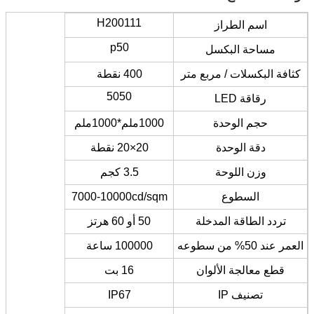
H200111
اسم الطراز
p50
مساحة البكسل
كثافة البكسلات / مربع متر
400 نقطة
5050
رقاقة LED
حجم الوحدة
1000ملم*1000ملم
دقة الوحدة
20×20 نقطة
وزن اللوحة
3.5 كجم
السطوع
7000-10000cd/sqm
تردد الطاقة المدخلة
50 أو 60 هرتز
العمر عند 50% من سطوعه
100000 ساعة
قطع معالجة الألوان
16 بت
تصنيف IP
IP67