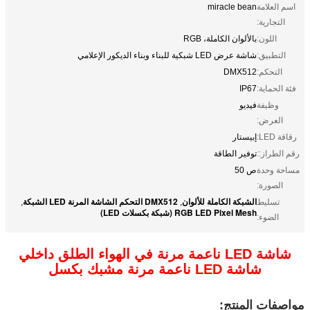
اسم العلامة
miracle bean
التجارية:
اللون:
بالألوان الكاملة، RGB
التطبيق:
شاشة عرض LED شبكية للبناء وبناء الديكور الإعلامي
التحكم:
DMX512
فئة الحماية:
IP67
وظيفة
فيديو
العرض:
رقاقة LED:
إبيستار
رقم الطراز::
توفير الطاقة
مساحة وحدة
ص 50
الصورة:
الشبكة الكاملة للألوان
DMX512 التحكم الشاشة المرنة LED الشبكة
تسليط
,
,
RGB LED Pixel Mesh (شبكة بكسلات LED)
الضوء:
شاشة LED ناعمة مرنة في الهواء الطلق داخلي
شاشة LED ناعمة مرنة مشبك بكسل
مواصفات المنتج: