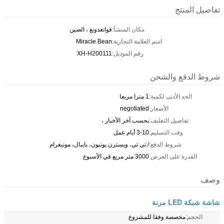
تفاصيل المنتج
مكان المنشأ:
قوانغدونغ ، الصين
اسم العلامة التجارية:
Miracle Bean
رقم الموديل:
XH-H200111
شروط الدفع والشحن
الحد الأدنى لكمية:
1 مترا مربعا
الأسعار:
negotiated
تفاصيل التغليف:
بحسب آخر الأخبار ،
وقت التسليم:
3-10 أيام عمل
شروط الدفع:
/ تي تي، ويسترن يونيون، بايبال، مونيغرام
القدرة على العرض:
3000 متر مربع في الأسبوع
وصف
شاشة شبكة LED مرنة
الحجم:
مخصصة وفقا للمشروع