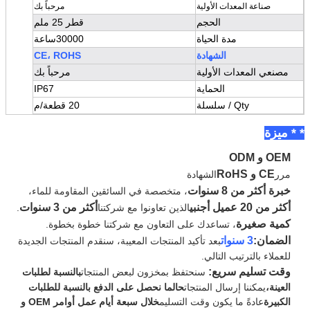
صناعة المعدات الأولية
مرحباً بك
الحجم
قطر 25 ملم
مدة الحياة
30000ساعة
الشهادة
CE، ROHS
مصنعي المعدات الأولية
مرحباً بك
الحماية
IP67
Qty / سلسلة
20 قطعة/م
* * ميزة
OEM و ODM
CE و RoHS
مرر
الشهادة
خبرة أكثر من 8 سنوات
، متخصصة في السائقين المقاومة للماء،
أكثر من 20 عميل أجنبي
أكثر من 3 سنوات
الذين تعاونوا مع شركتنا
.
كمية صغيرة
، تساعدك على التعاون مع شركتنا خطوة بخطوة.
الضمان:
3 سنوات
بعد تأكيد المنتجات المعيبة، سنقدم المنتجات الجديدة
للعملاء بالترتيب التالي.
وقت تسليم سريع:
سنحتفظ بمخزون لبعض المنتجات
بالنسبة لطلبات
العينة،
يمكننا إرسال المنتجات
حالما نحصل على الدفع
بالنسبة للطلبات
الكبيرة
عادةً ما يكون وقت التسليم
خلال سبعة أيام عمل
أوامر OEM و