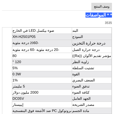
وصف المنتج
* * المواصفات
3535
البند
ضوء بيكسل LED في الخارج
النموذج
XH-H2501P05
60 درجة مئوية
درجة حرارة التخزين
-20
درجة حرارة العمل
-20 درجة مئوية -60 درجة مئوية
مؤشر تقديم الألوان ((Ra))
80
زاوية النظر
120 °
تشتيت السلطة
5%
القوة
0.3W
الضعف البصري
1%
تدفق الضوء
5 مليمتر
كثافة الضوء
2000 مليون دولار
الجهد العامل
DC05V
مصدر الشريحة
إيبيستار
مادة الجسم
بروتوكول PC ضد الأشعة فوق البنفسجية