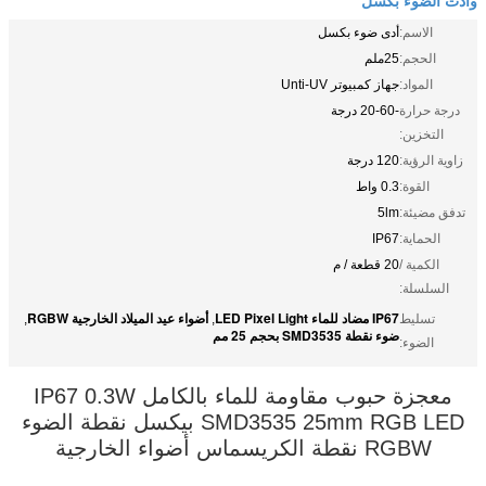
الاسم:
أدى ضوء بكسل
الحجم:
25ملم
المواد:
جهاز كمبيوتر Unti-UV
درجة حرارة
-20-60 درجة
التخزين:
زاوية الرؤية:
120 درجة
القوة:
0.3 واط
تدفق مضيئة:
5lm
الحماية:
IP67
الكمية /
20 قطعة / م
السلسلة:
IP67 مضاد للماء LED Pixel Light
أضواء عيد الميلاد الخارجية RGBW
تسليط
,
,
ضوء نقطة SMD3535 بحجم 25 مم
الضوء:
معجزة حبوب مقاومة للماء بالكامل IP67 0.3W
SMD3535 25mm RGB LED بيكسل نقطة الضوء
RGBW نقطة الكريسماس أضواء الخارجية