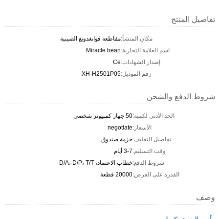
تفاصيل المنتج
مكان المنشأ:
مقاطعة قوانغدونغ الصينية
اسم العلامة التجارية:
Miracle bean
إصدار الشهادات:
Ce
رقم الموديل:
XH-H2501P05
شروط الدفع والشحن
الحد الأدنى لكمية:
50 جهاز كمبيوتر شخصى
الأسعار:
negotiate
تفاصيل التغليف:
حزمة صندوق
وقت التسليم:
3-7 أيام
شروط الدفع:
خطاب الاعتماد، D/A، D/P، T/T
القدرة على العرض:
20000 قطعة
وصف
وأدت الضوء بكسل