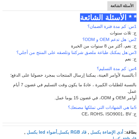
الأسئلة الشائعة
* * الأسئلة الشائعة
1س: كم مدة فترة الضمان؟
ج: ثلاث سنوات
2س: هل تدعم OEM و ODM؟
ج: نعم، أكثر من 8 سنوات من الخبرة
3س:
هل يمكنك طباعة ملصق شركتنا وتلصقه على المنتج من أجلي؟
ج: نعم
4س: كم مدة التسليم؟
أ:
بالنسبة لأوامر العينة، يمكننا إرسال المنتجات بمجرد حصولنا على الدفع؛
بالنسبة للطلبات الكبيرة ، عادةً ما يكون وقت التسليم في غضون 7 أيام
عمل.
أوامر OEM و ODM، في غضون 15 يوما عمل.
5ما هي الشهادات التي تملكها مصنعك؟
ج: CE، ROHS، ISO9001، BV
أدى الإضاءة بكسل
قاد RGB بكسل,أضواء led بكسل
بطاقة:
,
,
قاد rgb بكسل