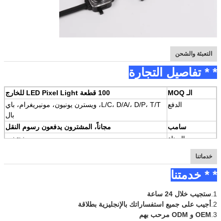
التعبئة والشحن
* * تفاصيل التجارة
الـ MOQ
100 قطعة LED Pixel Light للخارج
الدفع
L/C، D/A/، D/P، T/T، ويسترن يونيون، مونيريغرام، باي
بال
سامب
مجاناً، المشترون يدفعون رسوم النقل
الميناء
شنتشن
وقت التسليم
3-5 أيام للضوء الخارجي
خدماتنا
سنحتفظ بمخزون لبعض المنتجات
* * خدمتنا
بالنسبة لطلبات العينة:
1.
ستجيب خلال 24 ساعة
يمكننا إرسال المنتجات حالما نحصل على الدفع
2.
أجيب على جميع استفساراتك بالإنجليزية بطلاقة
بالنسبة للطلبات الكبيرة:
3.
OEM و ODM مرحب بهم