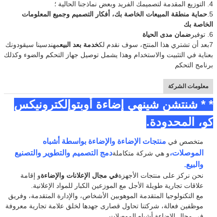
4. التوزيع المقدمة لتصميمك الفريد وبعض نماذجنا الحالية ؛
عادةً ما يكون وقت التسليم في غضون 7 أيام عمل.
5.
حماية منطقة المبيعات الخاصة بك، أفكار التصميم وجميع المعلومات
طلبات OEM و ODM:
الخاصة بك
6. توفير
ضمان مدى الحياة
في غضون 15 يوم عمل
7بعد أن تشتري هذا المنتج، سوف نقدم لك
خدمة بعد البيع
مهندسينا سيقودونك
التعبئة
أربعة صناديق صغيرة في صندوق كبير
بعناية في التثبيت والاستخدام وهذا يشمل توصيل جهاز التحكم والضوء وكذلك
البحرية
عن طريق الجو، عن طريق البحر، والإكسبريس مدعوم.
برنامج التحكم
معلومات الشركة
* * شنتشن شينهي إضاءة أوبتوإلكترونيكس
كو، المحدودة.
منتجات الإضاءة والإضاءة بواسطة أشباه
متخصص في
الموصلات،
دمج التصميم والتطوير والتصنيع
و هي شركة متكاملة
والبيع.
نحن نركز على منتجات الأجهزة
في مجال الإعلانات والإضاءة
و إقامة
علاقات تجارية طويلة الأجل مع الموزعين الكبار للمواد الإعلانية.
مع التكنولوجيا المتقدمة الموهوبين الأشخاص، والإدارة المتقدمة، وفريق
موظفين فعالة، شركتنا تحاول قصارى جهدها لخلق علامة تجارية معروفة
في مجال الإضاءة أشباه الموصلات.