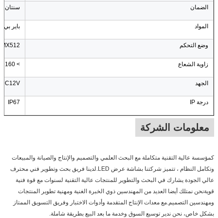
الضمان
سنتان
المواد
باير بي 
وضع التحكم
DMX512
زاوية الشعاع
> 160
الجهد
DC12V
درجة IP
IP67
معلومات الشركة
كمؤسسة عالية التقنية متكاملة مع البحث العلمي والتصميم والإنتاج والصيانة والمبيعات
وتكامل النظام ، تتميز شركتنا بشاشة عرض LED.لدينا فريق بحث وتطوير فني محترف
عالي الجودة يشارك في البحث والتطوير للمنتجات عالية التقنية لسنوات مع قوة فنية
قويةنحن نمتلك أيضا العديد من المهندسين ذوي الخبرة الغنية ومهنية تطوير المنتجات
ومهندسين التصميم.مع معدات الإنتاج المتقدمة وأدوات الاختبار وفريق التسويق الممتاز
بشكل خاص، نحن ندير توسيع السوق وخدمة ما بعد البيع بطريقة شاملة.