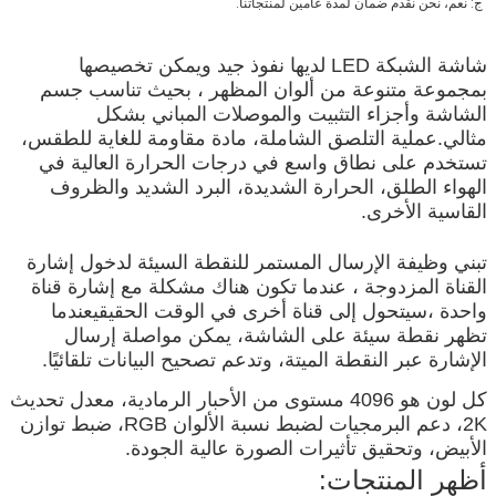
ج: نعم، نحن نقدم ضمان لمدة عامين لمنتجاتنا.
شاشة الشبكة LED لديها نفوذ جيد ويمكن تخصيصها 
بمجموعة متنوعة من ألوان المظهر ، بحيث تناسب جسم 
الشاشة وأجزاء التثبيت والموصلات المباني بشكل 
مثالي.عملية التلصق الشاملة، مادة مقاومة للغاية للطقس، 
تستخدم على نطاق واسع في درجات الحرارة العالية في 
الهواء الطلق، الحرارة الشديدة، البرد الشديد والظروف 
القاسية الأخرى.
تبني وظيفة الإرسال المستمر للنقطة السيئة لدخول إشارة 
القناة المزدوجة ، عندما تكون هناك مشكلة مع إشارة قناة 
واحدة ،سيتحول إلى قناة أخرى في الوقت الحقيقيعندما 
تظهر نقطة سيئة على الشاشة، يمكن مواصلة إرسال 
الإشارة عبر النقطة الميتة، وتدعم تصحيح البيانات تلقائيًا.
كل لون هو 4096 مستوى من الأحبار الرمادية، معدل تحديث 
2K، دعم البرمجيات لضبط نسبة الألوان RGB، ضبط توازن 
الأبيض، وتحقيق تأثيرات الصورة عالية الجودة.
أظهر المنتجات: