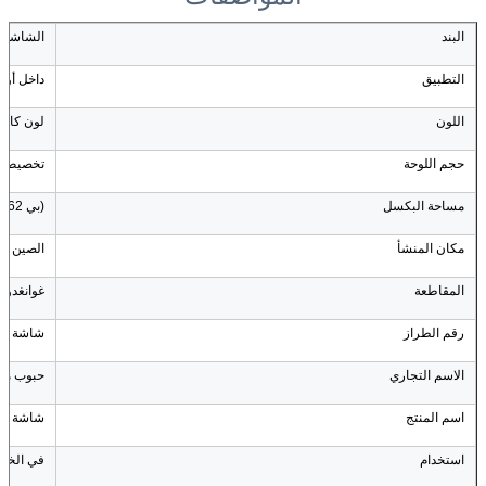
البند
الشاشة ذ
التطبيق
داخل أو 
اللون
لون كام
حجم اللوحة
تخصيص
مساحة البكسل
(بي 62)5
مكان المنشأ
الصين
المقاطعة
غوانغدونغ
رقم الطراز
شاشة الإ
الاسم التجاري
حبوب مع
اسم المنتج
شاشة شبكة
استخدام
في الخار