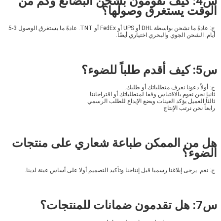
س4: كيف تقومون بشحن البضائع وكم من
الوقت يستغرق وصولها؟
ج: عادةً ما نشحن بواسطة DHL أو UPS أو FedEx أو TNT. عادةً ما يستغرق الوصول 3-5 
أيام. الشحن الجوي والبحري اختياري أيضًا.
س5: كيف أقدم طلباً للضوء؟
ج: أولاً دعونا نعرف متطلباتك أو طلبك.
ثانيا نحن نقوم بالاقتباس وفقا لمتطلباتك أو اقتراحاتنا.
ثالثاً العميل يؤكد العينات ويضع الإيداع للطلب الرسمي
رابعاً نحن نرتب الإنتاج
هل من الممكن طباعة شعاري على منتجات
الضوء؟
ج: نعم. يرجى إبلاغنا رسميا قبل إنتاجنا وتأكيد التصميم أولا على أساس عينة لدينا.
س7: هل تقدمون ضمانات للمنتجات؟