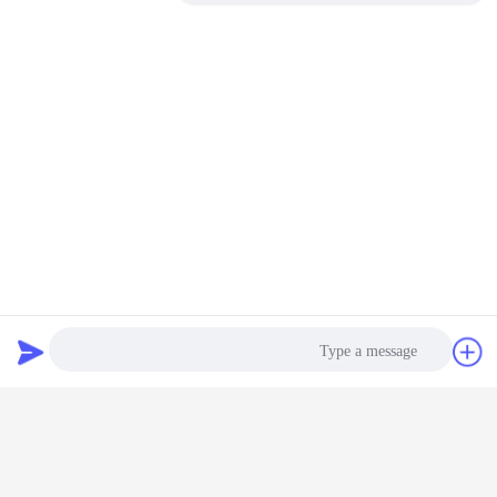
أضواء led بكسل
قاد rgb الرقمية بكسل
بطاقة:
,
,
P62.5 شاشة شبكة LED في الهواء الطلق
احصل على افضل سعر ل
P62.5 الشبكة الكبيرة العرض الإعلانية
الخارجية الشبكة الشاشة ضوء البكسل
1 square meter
MOQ：
دردشة
طلب اقتباس
استمر
شاشة شبكة LED مرنة
أكثر
Photo