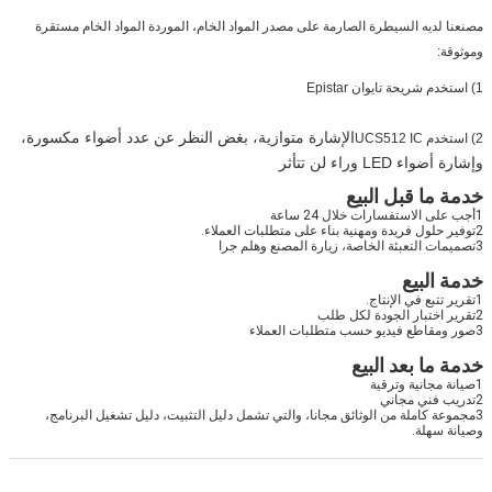
مصنعنا لديه السيطرة الصارمة على مصدر المواد الخام، الموردة المواد الخام مستقرة
وموثوقة:
1) استخدم شريحة تايوان Epistar
الإشارة متوازية، بغض النظر عن عدد أضواء مكسورة،
2) استخدم UCS512 IC
وإشارة أضواء LED وراء لن تتأثر
خدمة ما قبل البيع
1أجب على الاستفسارات خلال 24 ساعة
2توفير حلول فريدة ومهنية بناء على متطلبات العملاء.
3تصميمات التعبئة الخاصة، زيارة المصنع وهلم جرا
خدمة البيع
1تقرير تتبع في الإنتاج.
2تقرير اختبار الجودة لكل طلب
3صور ومقاطع فيديو حسب متطلبات العملاء
خدمة ما بعد البيع
1صيانة مجانية وترقية
2تدريب فني مجاني
3مجموعة كاملة من الوثائق مجانا، والتي تشمل دليل التثبيت، دليل تشغيل البرنامج، 
وصيانة سهلة.