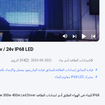
12v / 24v IP68 LED سائق في الهواء الطلق للماء LED امدادا
إمدادات الطاقة أدى ماء
2023-06-20
204 الرؤى
#
قيادة السائق إمدادات الطاقة,السائق قيادة التيار,يقود يشعل والإمداد بال
#
محرك IP68 LED مقاوم للماء
XH-400W-B XH-400W-B جهد الخرج DC 12 فولت 24 فولت تيار الإخراج المقدر 33....