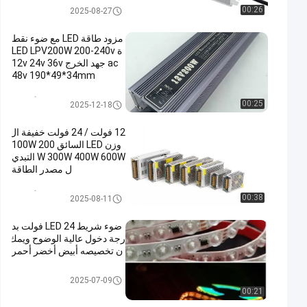
وحدة إضاءة LED
00:26
2025-08-27
مزود طاقة LED مع ضوء نقط
ة LED LPV200W 200-240v
ac جهد الخرج 12v 24v 36v
48v 190*49*34mm
إمدادات الطاقة أدى ماء
00:25
2025-12-18
12 فولت / 24 فولت خفيفة ال
وزن LED السائق 100W 200
W 300W 400W 600W التبدي
ل مصدر الطاقة
إمدادات الطاقة أدى ماء
00:38
2025-08-11
ضوء شريط LED 24 فولت بد
رجة دخول عالية الوضوح ويمك
ن تخصيصه أبيض أخضر أحمر
ضوء بقيادة قطاع
2025-07-09
00:21