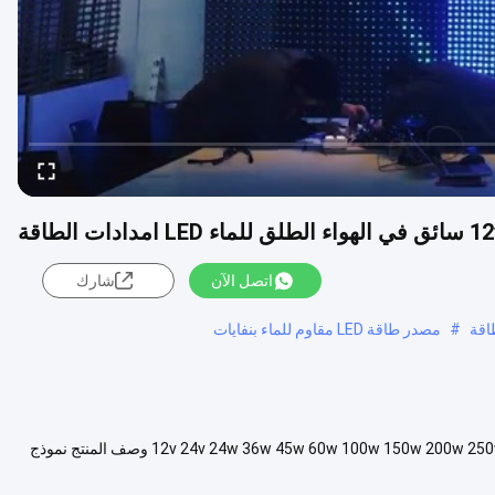
ت الطاقة
اتصل الآن
شارك
طاقة
#
مصدر طاقة LED مقاوم للماء بنفايات
IP68 للماء في الهواء الطلق أدى امدادات الطاقة 12v 24v 24w 36w 45w 60w 100w 150w 200w 250w 300w 400w Led Driver وصف المنتج نموذج
عرض المزيد