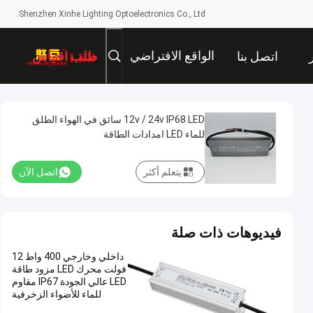
Shenzhen Xinhe Lighting Optoelectronics Co., Ltd.
الواقع الافتراضي
اتصل بنا
طلب اقتباس
12v / 24v IP68 LED سائق في الهواء الطلق
للماء LED امدادات الطاقة
يتعلم أكثر
اتصل الآن
فيديوهات ذات صلة
داخلي وخارجي 400 واط 12
فولت محرك LED مزود طاقة
LED عالي الجودة IP67 مقاوم
للماء للأضواء الزخرفية