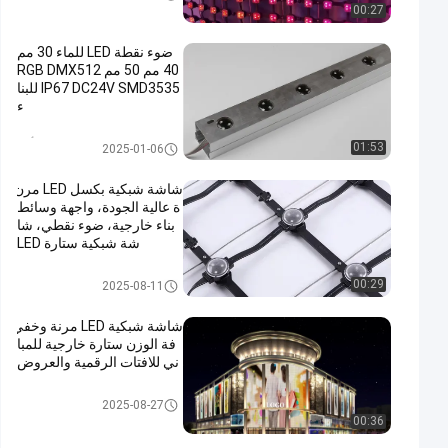
00:27
ضوء نقطة LED للماء 30 مم
40 مم 50 مم RGB DMX512
IP67 DC24V SMD3535 للبنا
ء
نقطة ضوء أدى
01:53
2025-01-06
شاشة شبكية بكسل LED مرن
ة عالية الجودة، واجهة وسائط
بناء خارجية، ضوء نقطي، شا
شة شبكية ستارة LED
شاشة شبكة LED مرنة
00:29
2025-08-11
شاشة شبكية LED مرنة وخفي
فة الوزن ستارة خارجية للمبا
ني للافتات الرقمية والعروض
شاشة شبكة LED مرنة
2025-08-27
00:36