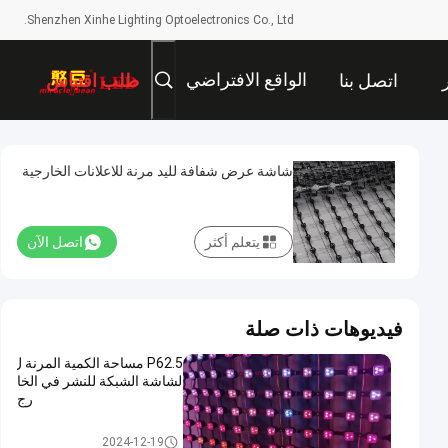
Shenzhen Xinhe Lighting Optoelectronics Co., Ltd.
الواقع الافتراضي
اتصل بنا
طلب اقتباس
شاشة عرض شفافة لليد مرنة للاعلانات الخارجية
يتعلم أكثر
اتصل الآن
فيديوهات ذات صلة
P62.5 مساحة الكمية المرنة ل
لشاشة الشبكة للنشر في الخا
رج
شاشة شبكة LED مرنة
2024-12-19