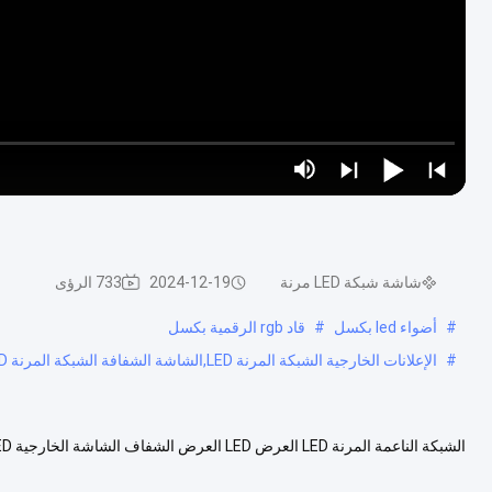
شاشة شبكة LED مرنة
2024-12-19
733 الرؤى
#
أضواء led بكسل
#
قاد rgb الرقمية بكسل
#
الإعلانات الخارجية الشبكة المرنة LED,الشاشة الشفافة الشبكة المرنة LED,شبكة LED مرنة باللون الكامل
في الخارج اللون لون كامل حجم اللوحة تخصيص مساحة البكسل P100...
عرض