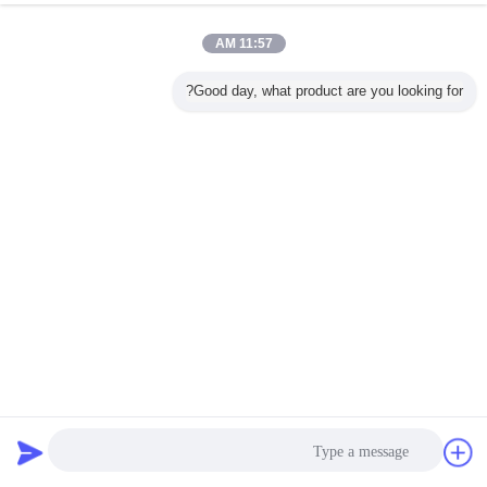
11:57 AM
Good day, what product are you looking for?
سطوع عالية 48 فولت 6LED نقطة ضوء لمسافات طويلة إشارة
نقل RGB بكسل ضوء لعيد الميلاد مهرجان الحدث المرحلة إضاءة
المناظر الطبيعية
مصدر ضوء نقطة LED
2026-05-26